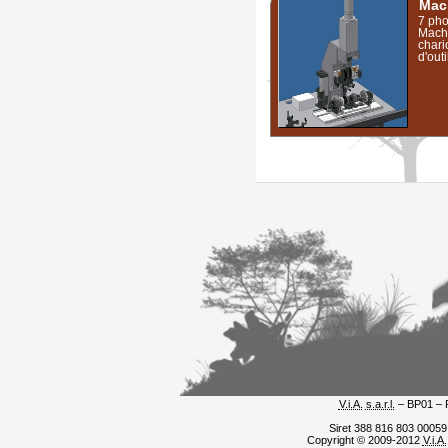
Mac
7 pho
Machi
chari
d'out
V.i.A.
s.a.r.l.
– BP01 – 
Siret 388 816 803 0005
Copyright © 2009-2012
V.i.A.