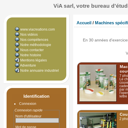
ViA sarl, votre bureau d'ét
Accueil
/
Machines spécif
www.viacreations.com
Nos vidéos
Nos compétences
En 30 années d'exercices
Notre méthodologie
Nous contacter
V
Notre histoire
Mentions légales
Adventure
Mac
Notre annuaire industriel
cou
7 pho
Le ch
couve
cade
par m
l'ope
Identification
lettr
Connexion
Connexion rapide
Coup
Nom d'utilisateur
2 pho
Mot de passe