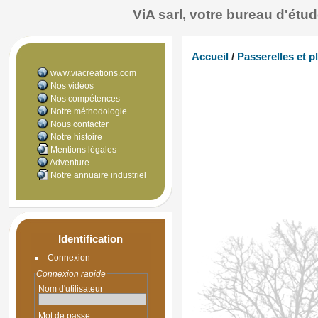
ViA sarl, votre bureau d'ét
Accueil
/
Passerelles et 
www.viacreations.com
Nos vidéos
Nos compétences
Notre méthodologie
Nous contacter
Notre histoire
Mentions légales
Adventure
Notre annuaire industriel
Identification
Connexion
Connexion rapide
Nom d'utilisateur
Mot de passe