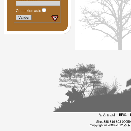
Connexion auto
V.i.A.
s.a.r.l.
– BP01 – 
Siret 388 816 803 0005
Copyright © 2009-2012
V.i.A.