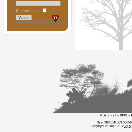
Connexion auto
V.i.A.
s.a.r.l.
– BP01 – 
Siret 388 816 803 0005
Copyright © 2009-2012
V.i.A.