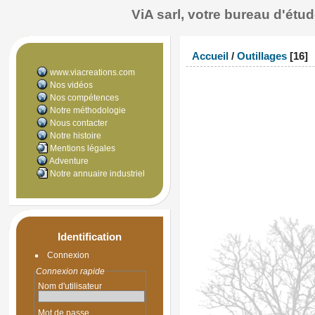
ViA sarl, votre bureau d'ét
Accueil
/
Outillages
[16]
www.viacreations.com
Nos vidéos
Nos compétences
Notre méthodologie
Nous contacter
Notre histoire
Mentions légales
Adventure
Notre annuaire industriel
Identification
Connexion
Connexion rapide
Nom d'utilisateur
Mot de passe